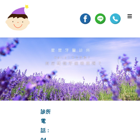
診所
電
話：
04