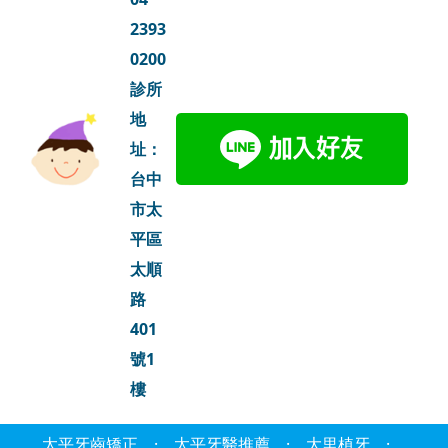
2393
0200
診所
地
址：
台中
市太
平區
太順
路
401
號1
樓
太平牙齒矯正
·
太平牙醫推薦
·
大里植牙
·